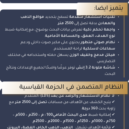
يتميز ايضا:
تقنيات استشعار متقدمة
تسمح بتحديد
مواقع الذهب
والمعادن
بدقة تصل إلى
2500
متر
.
واجهة تحكم ذكية
تعرض بيانات البحث بوضوح، مع إمكانية ضبط
نوع الهدف، العمق، والمسافة الأمامية
.
نظام صوتي متطور
يحتوي على مكبر صوت داخلي ودعم
سماعات لاسلكية
لراحة المستخدم.
هيكل مدمج وخفيف الوزن
يسهل حمله واستخدامه في مختلف
التضاريس.
شاشة ملونة 3.2 إنش
توفر عرضًا واضحًا لجميع الإعدادات ونتائج
البحث.
النظام المتضمن في الحزمة القياسية
📡
نظام الاستشعار والرصد عن بعد
(LDS) :
المتقدم
✔ يتيح الكشف عن الأهداف من مسافات
تصل إلى 2500 متر
مع
زاوية بحث
360
درجة
.
✔ إمكانية ضبط
مدى البحث الأمامي
100 :
م – 250م – 500م –
750م – 1000م – 1250م – 1500م – 2000م – 2500م
.
✔ قائمة الأهداف تشمل:
الذهب، الذهب الخام، الفضة، البرونز،