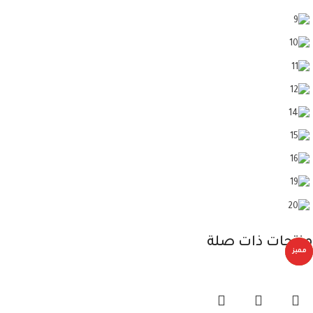
منتجات ذات صلة
مميز
-30%
-20%