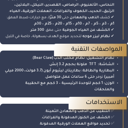
النحاس، الألمنيوم، الرصاص، القصدير، النيكل، البلاتين،
الزئبق، الحديد، الكهوف والفراغات، العملات الورقية، المياه
.
✔ كشف
الذهب والمعادن
حتى
30
مترًا
، مع خيارات ضبط العمق:
1
م – 3م – 5م – 7م – 10م – 15م – 20م – 25م – 30م
.
✔
الكشف عن المياه الجوفية
حتى عمق
300
متر
.
✔
نظام ليزر موجه
لتحديد موقع الهدف بسهولة، خاصة في الليل.
المواصفات التقنية
نظام التشغيل
:
نظام مخلب الدب
(Bear Claw)
.
الشاشة
:
TFT
ملونة بحجم 3.2 إنش
.
البطارية والطاقة
:
بطاريتان ليثيوم أيون (3.7 فولت، 2000 ميلي
أمبير)
توفر
حتى 6 ساعات عمل متواصل
.
الوزن
:
1
كجم للوحدة الرئيسية – 3 كجم مع الحقيبة
والملحقات
الاستخدامات
✅
التنقيب عن الذهب والمعادن الثمينة
.
✅
الكشف عن الكنوز المدفونة والفراغات
.
✅
تحديد مواقع العملات الورقية المدفونة
.