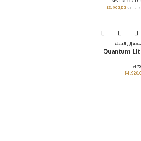
MWF DETECTO
$
3.900,00
$
4.075,
افة إلى السلة
Quantum Lit
Vert
$
4.920,