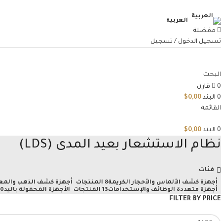
العربية
مفضلة
تسجيل الدخول / تسجيل
البحث
0
قارن
0
البند
0,00
$
القائمة
0
البند
0,00
$
نظام الاستشعار بعيد المدى (LDS)
فئات
أجهزة كشف الألماس والأحجار الكريمة
8 المنتجات
أجهزة كشف الذهب والمع
أجهزة متعددة الوظائف والإستخدامات
13 المنتجات
الأجهزة المحمولة باليد
10 المن
FILTER BY PRICE