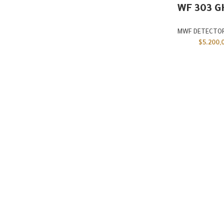
WF 303 G
MWF DETECTO
$
5.200,