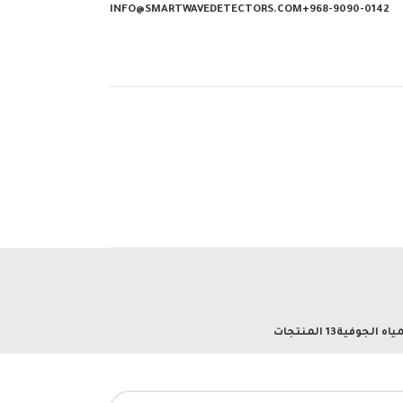
INFO@SMARTWAVEDETECTORS.COM
968-9090-0142+
ياه الجوفية
13 المنتجات