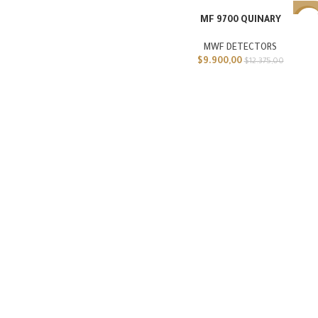
MF 9700 QUINARY
-20%
MWF DETECTORS
مميز
$
9.900,00
$
12.375,00