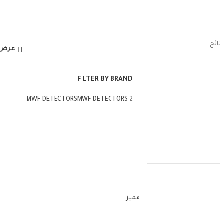
عرض ا
FILTER BY BRAND
MWF DETECTORS
MWF DETECTORS
2
مميز