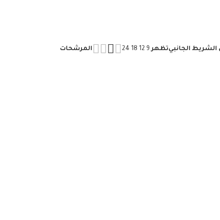
لشريط الجانبي
تظهر
9
12
18
24
المرشحات