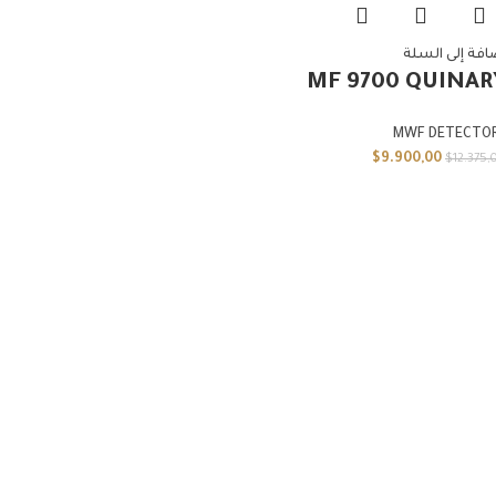
افة إلى السلة
MF 9700 QUINAR
MWF DETECTO
$
9.900,00
$
12.375,