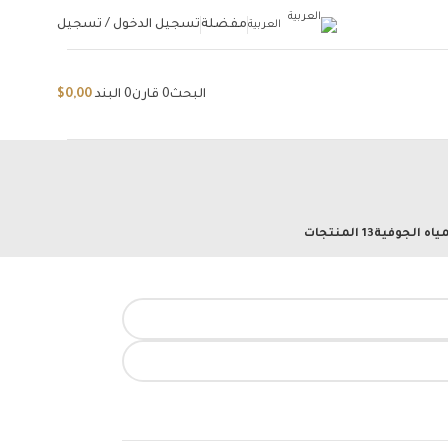
مفضلة
تسجيل الدخول / تسجيل
العربية
البحث
0
قارن
0
البند
0,00
$
ياه الجوفية
13 المنتجات