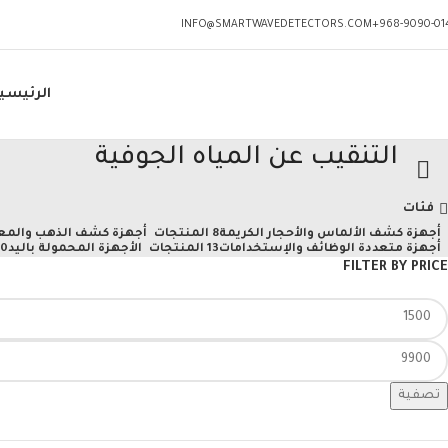
INFO@SMARTWAVEDETECTORS.COM
968-9090-014
الرئيسي
التنقيب عن المياه الجوفية
فئات
أجهزة كشف الألماس والأحجار الكريمة
8 المنتجات
أجهزة كشف الذهب والمع
أجهزة متعددة الوظائف والإستخدامات
13 المنتجات
الأجهزة المحمولة باليد
10 المن
FILTER BY PRICE
تصفية