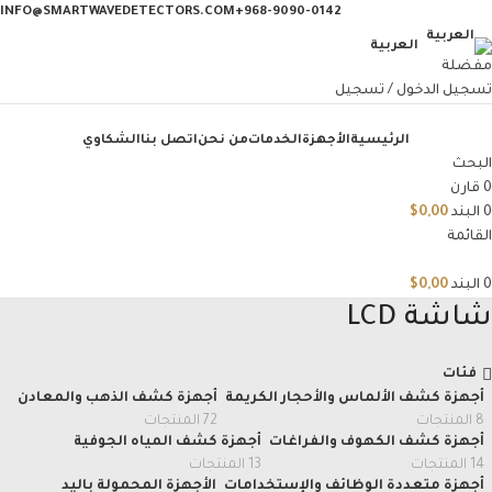
INFO@SMARTWAVEDETECTORS.COM
968-9090-0142+
العربية
مفضلة
تسجيل الدخول / تسجيل
الرئيسية
الأجهزة
الخدمات
من نحن
اتصل بنا
الشكاوي
البحث
0
قارن
0
البند
0,00
$
القائمة
0
البند
0,00
$
شاشة LCD
فئات
أجهزة كشف الألماس والأحجار الكريمة
أجهزة كشف الذهب والمعادن
8 المنتجات
72 المنتجات
أجهزة كشف الكهوف والفراغات
أجهزة كشف المياه الجوفية
14 المنتجات
13 المنتجات
أجهزة متعددة الوظائف والإستخدامات
الأجهزة المحمولة باليد