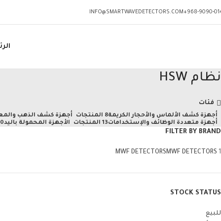
INFO@SMARTWAVEDETECTORS.COM
968-9090-014
الر
نظام HSW
فئات
أجهزة كشف الألماس والأحجار الكريمة
8 المنتجات
أجهزة كشف الذهب والمع
أجهزة متعددة الوظائف والإستخدامات
13 المنتجات
الأجهزة المحمولة باليد
10 المن
FILTER BY BRAND
MWF DETECTORS
MWF DETECTORS
1
STOCK STATUS
للبيع