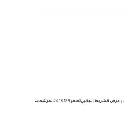
عرض الشريط الجانبي
تظهر
9
12
18
24
المرشحات