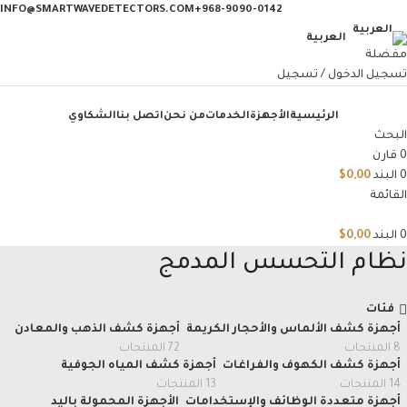
INFO@SMARTWAVEDETECTORS.COM
968-9090-0142+
العربية
مفضلة
تسجيل الدخول / تسجيل
الرئيسية
الأجهزة
الخدمات
من نحن
اتصل بنا
الشكاوي
البحث
0
قارن
0
البند
0,00
$
القائمة
0
البند
0,00
$
نظام التحسس المدمج
فئات
أجهزة كشف الألماس والأحجار الكريمة
أجهزة كشف الذهب والمعادن
8 المنتجات
72 المنتجات
أجهزة كشف الكهوف والفراغات
أجهزة كشف المياه الجوفية
14 المنتجات
13 المنتجات
أجهزة متعددة الوظائف والإستخدامات
الأجهزة المحمولة باليد