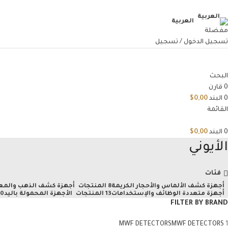
العربية
مفضلة
تسجيل الدخول / تسجيل
البحث
0
قارن
0
البند
0,00
$
القائمة
0
البند
0,00
$
الأيوني
فئات
أجهزة كشف الألماس والأحجار الكريمة
8 المنتجات
أجهزة كشف الذهب والمع
أجهزة متعددة الوظائف والإستخدامات
13 المنتجات
الأجهزة المحمولة باليد
10 المن
FILTER BY BRAND
MWF DETECTORS
MWF DETECTORS
1