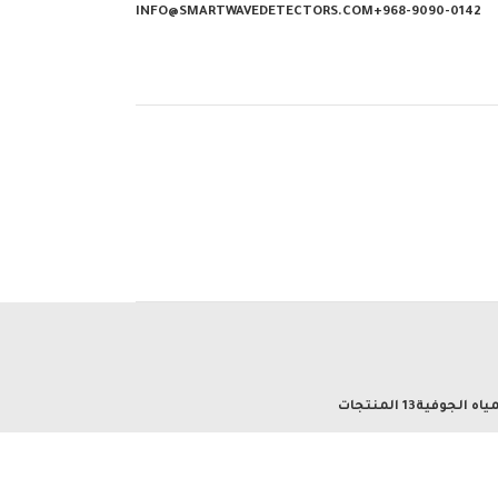
INFO@SMARTWAVEDETECTORS.COM
968-9090-0142+
ياه الجوفية
13 المنتجات