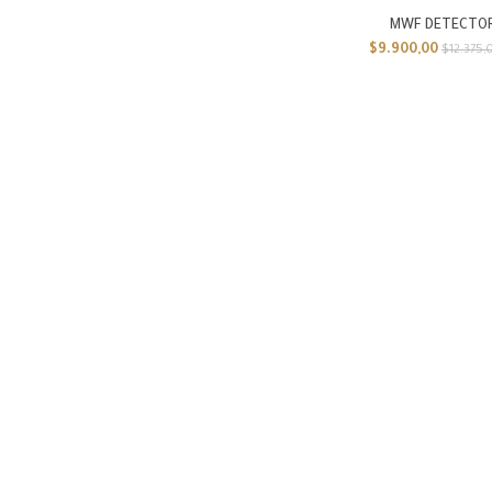
MWF DETECTO
$
9.900,00
$
12.375,