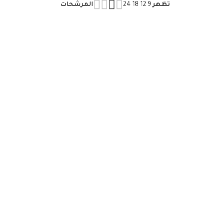
تظهر
9
12
18
24
المرشحات