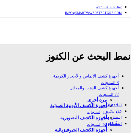
عرض المزيد
أجهزة كشف المياه الجوفية
968-9090-0142+
أجهزة كشف المياه الج
INFO@SMARTWAVEDETECTORS.COM
أجهزة كشف تسربات ال
كاميرات مراقبة الآبار
عرض المزيد
نظم الأمن والحماية
أجهزة كشف السوائ
الأجهزة المحمولة باليد
نمط البحث عن الكنوز
بوابات التفتيش الأمنية
أجهزة فحص الأمتعة X-Ray
عرض المزيد
أجهزة كشف الألماس والأحجار الكريمة
أجهزة كشف الكهوف والفراغات
8 المنتجات
أجهزة كشف الألماس والأحجار
أجهزة كشف الذهب والمعادن
أجهزة فحص الألماس والأحجار
أجهزة فحص الذهب
72 المنتجات
أجهزة قياس متنوعة
مرة أخرى
أجهزة الكشف الأيونية الصوتية
الخدمات
من نحن
13 المنتجات
أجهزة الكشف التصويرية
اتصل بنا
الشكاوي
10 المنتجات
أجهزة الكشف الجيوفيزيائية