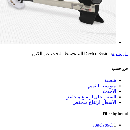
الرئيسية
Device System المنتج
نمط البحث عن الكنوز
فرز حسب
شعبية
متوسط التقييم
الأحدث
السعر: على ارتفاع منخفض
الأسعار: ارتفاع منخفض
Filter by brand
vogel
vogel
1