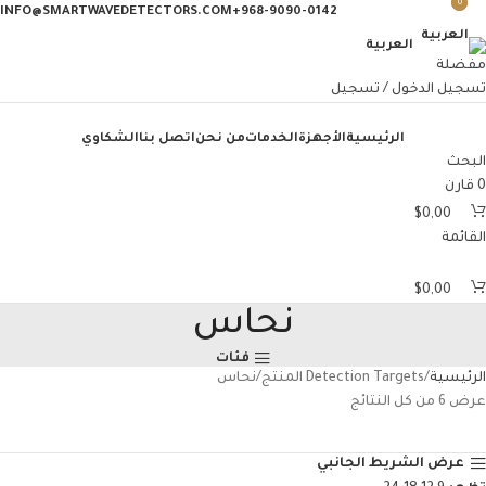
0
0
INFO@SMARTWAVEDETECTORS.COM
968-9090-0142+
العربية
مفضلة
تسجيل الدخول / تسجيل
الرئيسية
الأجهزة
الخدمات
من نحن
اتصل بنا
الشكاوي
البحث
0
قارن
$
0,00
القائمة
$
0,00
أجهزة
نحاس
الكشف
التصويرية
فئات
الرئيسية
Detection Targets المنتج
نحاس
أجه
عرض ⁦6⁩ من كل النتائج
الك
أجهزة
عرض الشريط الجانبي
الكشف