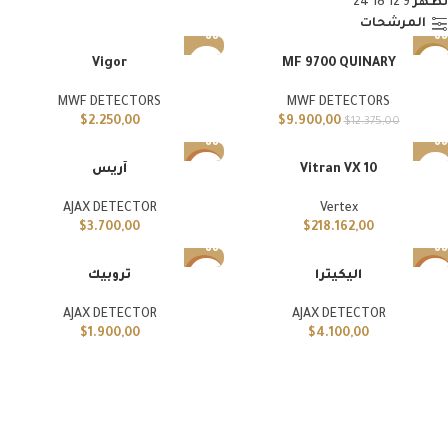
تظهر
9
12
18
24
الجيوفيزي
المرشحات
أجهزة
Vigor
MF 9700 QUINARY
-20%
الكشف
بعيد
MWF DETECTORS
MWF DETECTORS
مميز
المدى
$
2.250,00
$
9.900,00
$
12.375,00
أجهزة
الكشف
Vitran VX 10
آريس
مميز
الأيوني
الصوتي
AJAX DETECTOR
Vertex
$
3.700,00
$
218.162,00
اليكيترا
تروبيك
مميز
مميز
AJAX DETECTOR
AJAX DETECTOR
الأجهزة
$
1.900,00
$
4.100,00
المحمولة
باليد
عرض المزيد