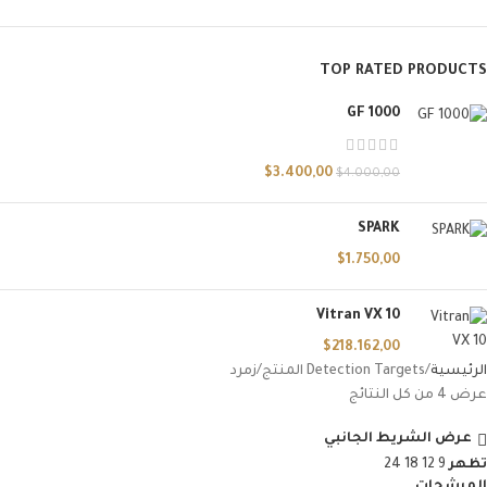
TOP RATED PRODUCTS
GF 1000
$
3.400,00
$
4.000,00
SPARK
$
1.750,00
Vitran VX 10
$
218.162,00
الرئيسية
Detection Targets المنتج
زمرد
عرض ⁦4⁩ من كل النتائج
عرض الشريط الجانبي
تظهر
9
12
18
24