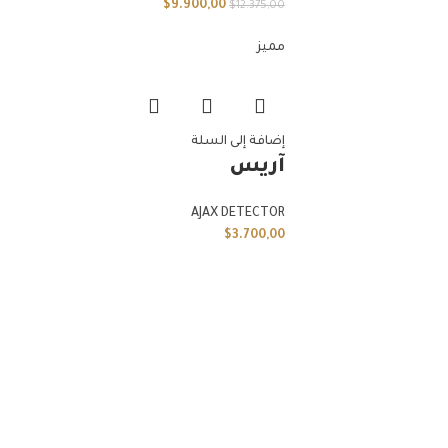
$
9.900,00
$
12.375,00
مميز
إضافة إلى السلة
آريس
AJAX DETECTOR
$
3.700,00