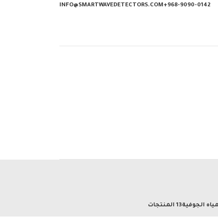
INFO@SMARTWAVEDETECTORS.COM
968-9090-0142+
ياه الجوفية
13 المنتجات