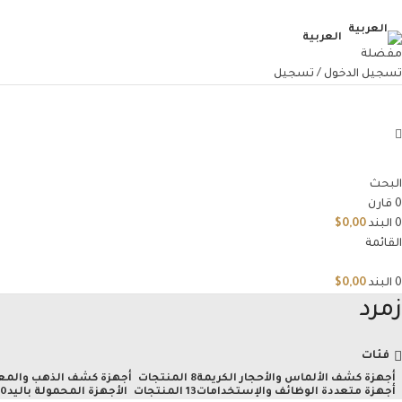
العربية
مفضلة
تسجيل الدخول / تسجيل
البحث
0
قارن
0
البند
0,00
$
القائمة
0
البند
0,00
$
زمرد
فئات
أجهزة كشف الألماس والأحجار الكريمة
8 المنتجات
أجهزة كشف الذهب والمع
أجهزة متعددة الوظائف والإستخدامات
13 المنتجات
الأجهزة المحمولة باليد
10 المن