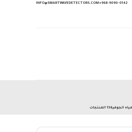
INFO@SMARTWAVEDETECTORS.COM
968-9090-0142+
ياه الجوفية
13 المنتجات