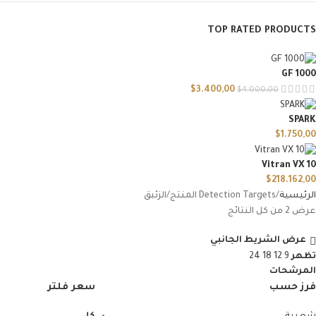
TOP RATED PRODUCTS
GF 1000
$
3.400,00
$
4.000,00
SPARK
$
1.750,00
Vitran VX 10
$
218.162,00
الرئيسية
Detection Targets المنتج
الزئبق
عرض ⁦2⁩ من كل النتائج
عرض الشريط الجانبي
تظهر
9
12
18
24
المرشحات
فرز حسب
سعر فلتر