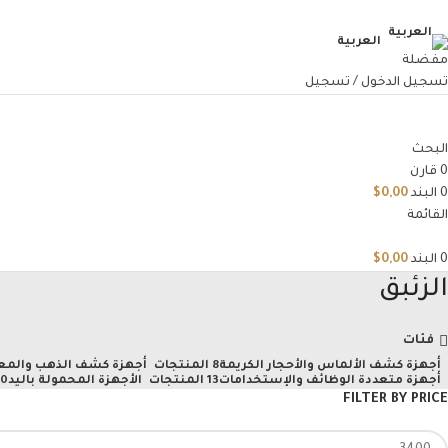
العربية
مفضلة
تسجيل الدخول / تسجيل
البحث
0
قارن
0
البند
0,00
$
القائمة
0
البند
0,00
$
الزئبق
فئات
أجهزة كشف الألماس والأحجار الكريمة
8 المنتجات
أجهزة كشف الذهب والمع
أجهزة متعددة الوظائف والإستخدامات
13 المنتجات
الأجهزة المحمولة باليد
10 المن
FILTER BY PRICE