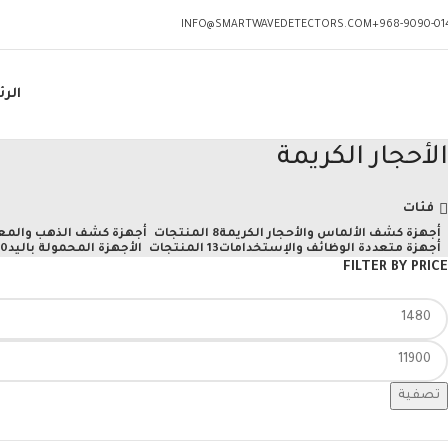
INFO@SMARTWAVEDETECTORS.COM
968-9090-014
الر
الأحجار الكريمة
فئات
أجهزة كشف الألماس والأحجار الكريمة
8 المنتجات
أجهزة كشف الذهب والمع
أجهزة متعددة الوظائف والإستخدامات
13 المنتجات
الأجهزة المحمولة باليد
10 المن
FILTER BY PRICE
تصفية