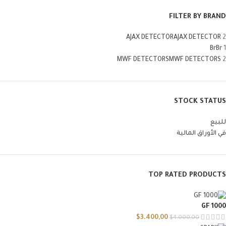
FILTER BY BRAND
AJAX DETECTOR
AJAX DETECTOR
2
Br
Br
1
MWF DETECTORS
MWF DETECTORS
2
STOCK STATUS
للبيع
في الأوراق المالية
TOP RATED PRODUCTS
GF 1000
$
3.400,00
$
4.000,00